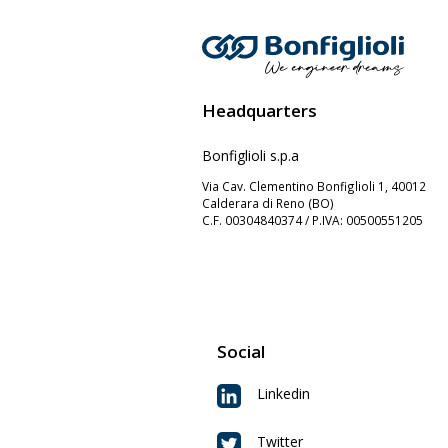
Headquarters
Bonfiglioli s.p.a
Via Cav. Clementino Bonfiglioli 1, 40012
Calderara di Reno (BO)
C.F. 00304840374 / P.IVA: 00500551205
Social
Linkedin
Twitter