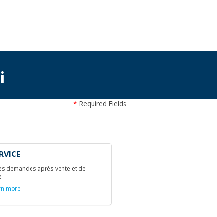
i
*
Required Fields
RVICE
les demandes après-vente et de
e
rn more